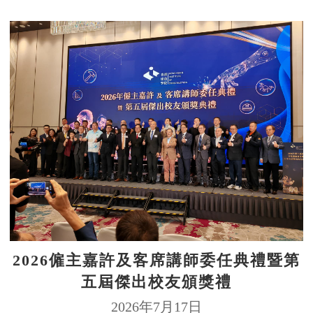
2026僱主嘉許及客席講師委任典禮暨第
五屆傑出校友頒獎禮
2026年7月17日